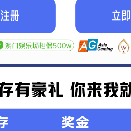
十九届中央纪律检查委员会第六
发布于： 2022-09-30 15:53
2022年01月20日18:36 来源：
新华网
产党第十九届中央纪律检查委员会第六次全
20日中国共产党第十九届中央纪律检查委员会
查委员会第六次全体会议，于2022年1月
242人。
中央军委主席习近平出席全会并发表重要