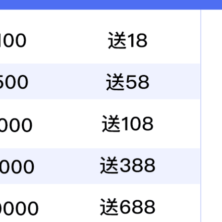
领导人出席会议。
务委员会主持。全会以习近平新时代中国
会精神，总结2021年纪检监察工作，部署2
运用党的百年奋斗历史经验推动纪检监察工
平总书记重要讲话。一致认为，讲话深刻
的历史性、开创性成就，产生的全方位、深
大胜利召开作出战略部署。讲话立意高远、
念坚定、无私无畏的境界情怀，正视问题、