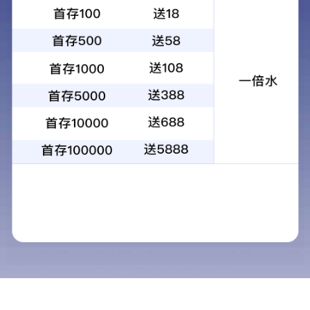
1.协助项目负责人完成项目管理工作。
2.协调建设单位与项目各参与方之间的关系，及时处理有
关问题，使工程顺利进行；协助建设单位处理项目各参
建单位及政府主管部门的联系。
3.质量管控：审查参建单位人员资格，保障施工过程的质
量；施工过程各工序质量检查，发现问题督促施工单位
整改；对出现的不合格抽查项目，配合项目负责人实施
处置及纠正预防措施。
4.进度管控：审核项目施工进度计划（年、月、周），发
现进度偏差，要求监理单位督促施工单位采取纠偏措
施。
5.投资管控：负责工程量的现场计量、审核工程量月度结
算，进行投资偏差分析。认真做好管理过程中的相关记
录。