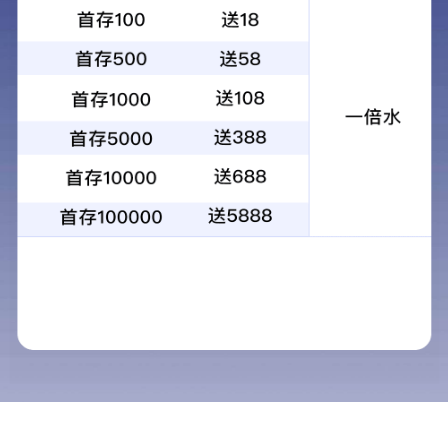
党的二十大精神和习近平总书记关于作
风建设重要论述，认真落实省纪委《关
于做好 2023 年元旦春节期间正风肃纪
工作的通知》，进一步严明节日期间作
风纪律，锲而不舍落实中央八项规定精
神，持续纠治“四风”，营造风清气正节
日氛围，现就有关事项通知如下:
一、加强政治引领，压实主体责任
抓好元旦春节期间作风纪律建设是落