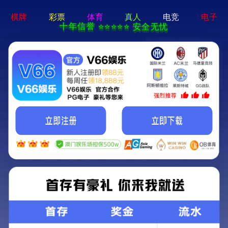
关于2023年元旦春节期间 加强作风纪律建设
工作的通知
发布于： 2022-12-30 19:12
各部办、全体党员：
2023 年元旦春节将至，为全面贯彻