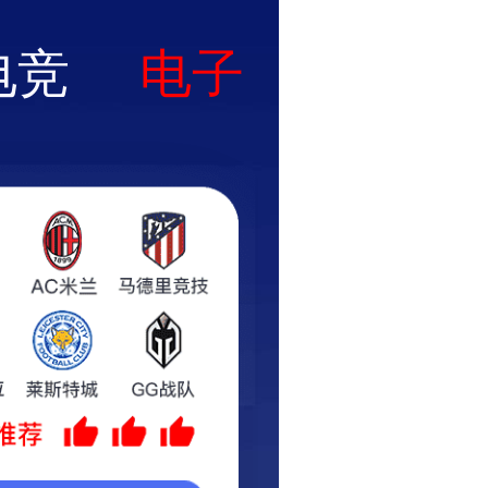
设
招采信息
政策法规
联系我们