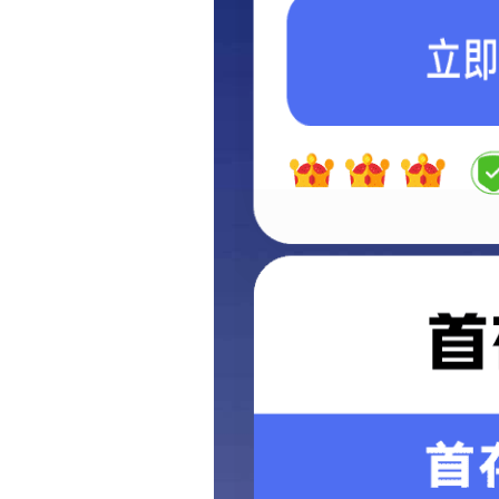
为庆祝中国共产党成立104周
举办“党旗引征程 规矩铸担当”
石砺志鉴初心》为题，深情讲述