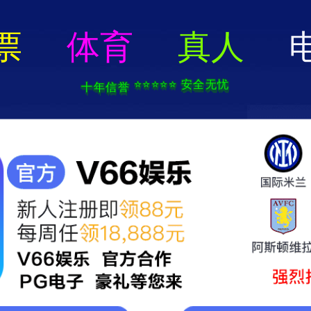
公司概况
新闻中心
业务介绍
党的建