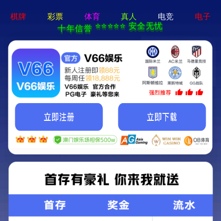
G338线牛头山路段修复养护工程YHSG1标段
施工G338线牛头山路段修复养护工程中标候
选人公示
发布于： 2026-05-15 17:45
（招标编号：