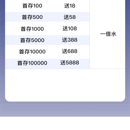
自我市新一轮新冠疫情爆发以来，公
司积极响应市疫情防控指挥部的居家办
公倡议，严格落实疫情防控总体要求，
努力克服疫情带来的诸多困难，科学安
排部署居家期间各项工作，做到“居家不
离岗”“工作不掉线”“业务不停歇”，努力
绷紧安全管理之弦 筑牢安全稳定防线
把疫情对公司的影响降到最低，全力保
2022-10-18
障各项重点工作推进。 10月21日中午
为深入贯彻习近平总书记关于安全生
接到疫情防控指挥部和省发展改革委居
产的重要指示精神，认真落实省发展和
家办公的通知后，公司立刻组织干部职
改革委张纳军主任关于安全管理的工作
工整理文档资料，迅速启动线上居家办
要求，切实加强公司安全管理，进一步
公模式。当天下午，公司及时召开居家
提高干部职工安全意识，有效遏制各类
办公线上安排部署办公会议，总经理马
安全事故发生，9月30日，公司以“消除
全力防风险保安全护稳定 为党的二十大胜利召开营造良好环境
忠海同志要求全体干部职工要进一步提
事故隐患，筑牢安全防线”为主题，在全
高政治站位，一手抓疫情防控，一手抓
2022-09-29
公司范围内开展了“安全大排查大整
重点工作推进，居家不停工，居家不离
--我公司开展“防风险 保安全 喜迎二十
治”专项行动和“安全知识竞赛”活动。
岗，坚决打好抗疫情、促工作“组合
大”消防培训演练 为进一步落实发展改
为切实加强公司安全管理的组织领导，
拳”，努力打赢疫情防控阻击战和全年工
革委张纳军主任“坚决维护安全稳定，时
完善安全管理组织体系，公司成立了以
作收官战。 居家办公期间，公司一方
刻绷紧安全这根弦”的工作要求，进一步
总经理为组长的“安全管理委员会”，负
面做好疫情防控各项数据统计上报工
提升公司干部职工消防安全意识，增强
责组织协调、检查考评公司安全管理各
作，另一方面组织各部室认真梳理重点
火灾处置能力，9月29日下午，公司组
以调研指导为契机 奋力开创公司发展新局面
项工作，进一步明确了委员会的责任，
工作，对近期7大项重点工作下发了督